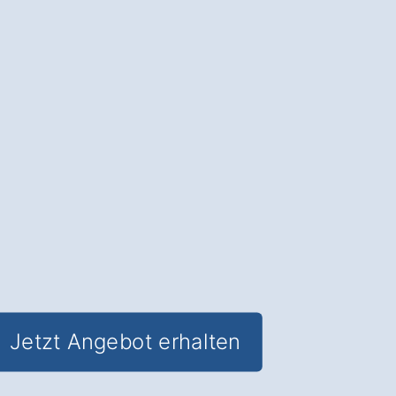
Die Terrassenüberdachung in
Zapfendorf
: Schutz vor Wetter, mehr
Lebensqualität und
ganzjähriger
Nutzen für Ihren Garten
.
✅ Unverbindlich & Kostenfrei
✅
Fundierte Beratung
von
Überdachungs-Experten
✅ Schutz und Komfort im Garten
✅ Inkl. Terrassenüberdachung
Förderungs-Check
Jetzt Angebot erhalten