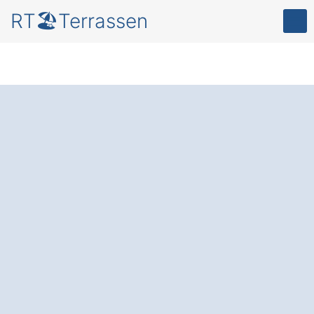
RT🏖️Terrassen
Terrassenüberdachu
ng in Zapfendorf im
Fokus
für mehr
Komfort und Schutz
in Ihrem Garten
.