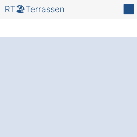
RT🏖️Terrassen
Terrassenüberdachu
ng in Unterreit Ed im
Fokus
für mehr
Komfort und Schutz
in Ihrem Garten
.