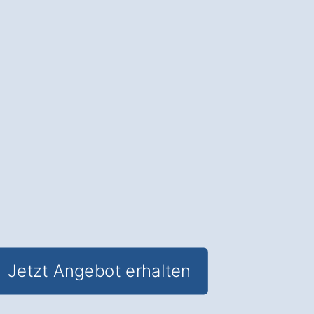
Die Terrassenüberdachung in
Unterreit Ed
: Schutz vor Wetter, mehr
Lebensqualität und
ganzjähriger
Nutzen für Ihren Garten
.
✅ Unverbindlich & Kostenfrei
✅
Fundierte Beratung
von
Überdachungs-Experten
✅ Schutz und Komfort im Garten
✅ Inkl. Terrassenüberdachung
Förderungs-Check
Jetzt Angebot erhalten