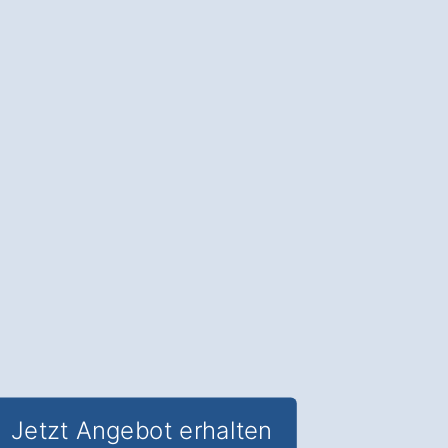
in Ihrem Garten
.
Die Terrassenüberdachung in
Theisseil Wilchenreuth
: Schutz vor
Wetter, mehr Lebensqualität und
ganzjähriger Nutzen für Ihren Garten
.
✅ Unverbindlich & Kostenfrei
✅
Fundierte Beratung
von
Überdachungs-Experten
✅ Schutz und Komfort im Garten
✅ Inkl. Terrassenüberdachung
Förderungs-Check
Jetzt Angebot erhalten