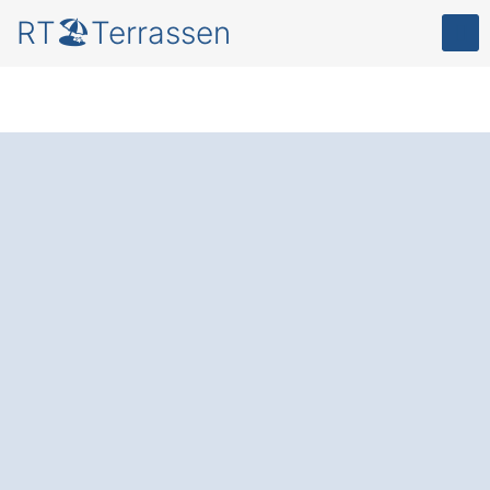
RT🏖️Terrassen
Terrassenüberdachu
ng in Theisseil
Wilchenreuth im
Fokus
für mehr
Komfort und Schutz