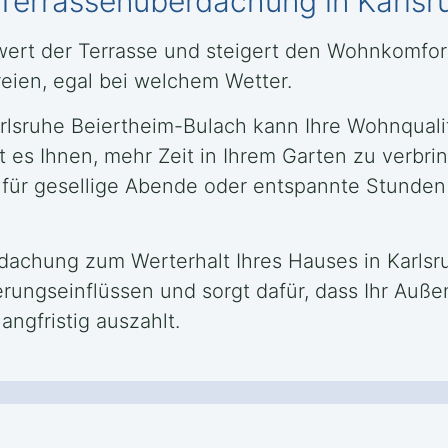
e Terrassenüberdachung in Karls
zwert der Terrasse und steigert den Wohnkomfo
reien, egal bei welchem Wetter.
rlsruhe Beiertheim-Bulach kann Ihre Wohnqualitä
 es Ihnen, mehr Zeit in Ihrem Garten zu verbri
 für gesellige Abende oder entspannte Stunden
dachung zum Werterhalt Ihres Hauses in Karlsru
ungseinflüssen und sorgt dafür, dass Ihr Auße
langfristig auszahlt.