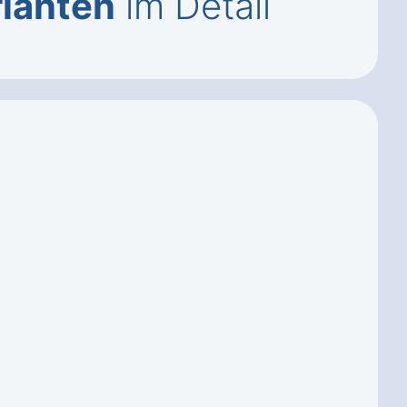
ianten
im Detail