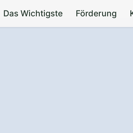
Das Wichtigste
Förderung
achung in
theim-Bulach im
Komfort und