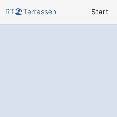
RT🏖️Terrassen
Start
Terrassenüberd
Karlsruhe Beier
Fokus
für mehr 