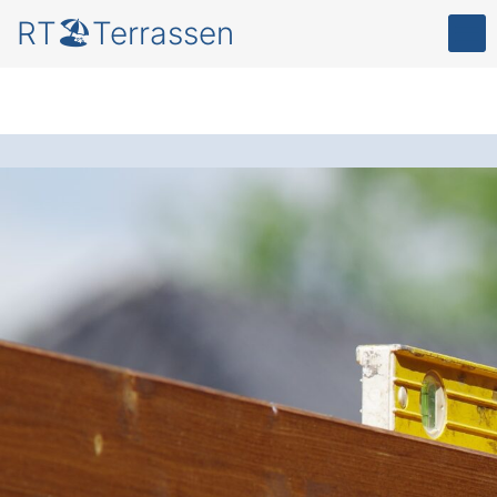
RT🏖️Terrassen
Terrassenüberdachu
ng in Hennef
Depensiefen im
Fokus
für mehr
Komfort und Schutz