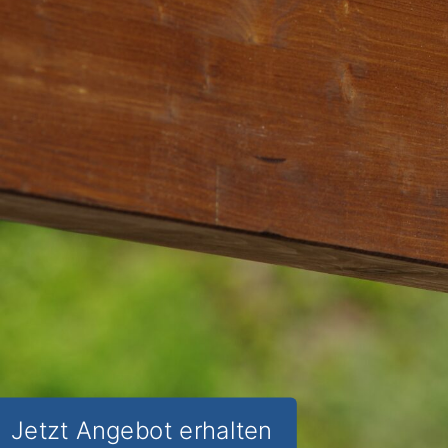
in Ihrem Garten
.
Die Terrassenüberdachung in Hennef
Depensiefen
: Schutz vor Wetter, mehr
Lebensqualität und
ganzjähriger
Nutzen für Ihren Garten
.
✅ Unverbindlich & Kostenfrei
✅
Fundierte Beratung
von
Überdachungs-Experten
✅ Schutz und Komfort im Garten
✅ Inkl. Terrassenüberdachung
Förderungs-Check
Jetzt Angebot erhalten