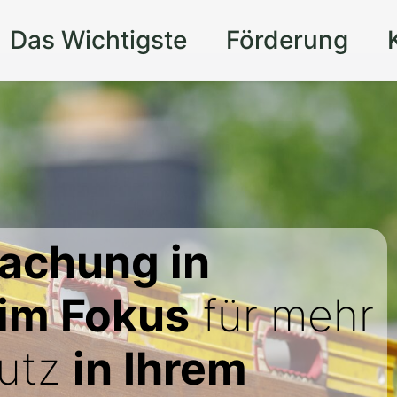
Das Wichtigste
Förderung
achung in
im Fokus
für mehr
hutz
in Ihrem