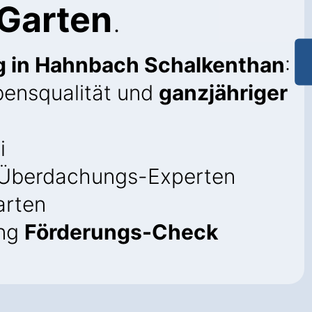
 Garten
.
g in Hahnbach Schalkenthan
:
bensqualität und
ganzjähriger
i
Überdachungs-Experten
arten
ung
Förderungs-Check