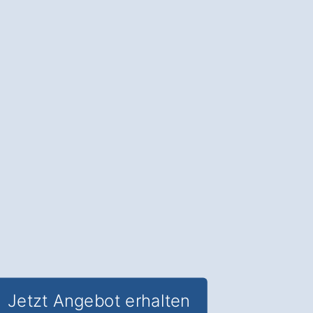
Garten
.
Die Terrassenüberdachung in
Fürstenzell Unteraign
: Schutz vor
Wetter, mehr Lebensqualität und
ganzjähriger Nutzen für Ihren Garten
.
✅ Unverbindlich & Kostenfrei
✅
Fundierte Beratung
von
Überdachungs-Experten
✅ Schutz und Komfort im Garten
✅ Inkl. Terrassenüberdachung
Förderungs-Check
Jetzt Angebot erhalten