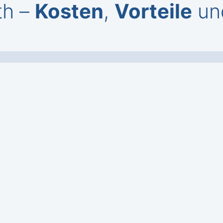
th –
Kosten
,
Vorteile
un