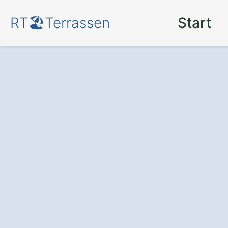
RT🏖️Terrassen
Start
Terrassenüberd
Erbendorf Scha
Fokus
für mehr 