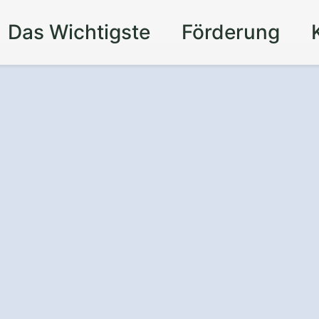
Das Wichtigste
Förderung
achung in
denreuth im
Komfort und